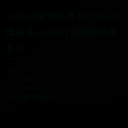
365BET亚洲体育-BST365大
陆投注-365BET官网网址是
多少
首页
365BET亚洲体育
BST365大陆投注
365BET官网网址是多少