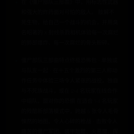
在《僵尸部队三部曲》中，用标志性武器
和强大的炸药面对可怕的敌人。 肢解不
死生物，给自己一个战斗的机会，并用臭
名昭著的 X 射线杀戮相机体验每一次腐烂
的肺部爆炸、每一次腐烂的骨头粉碎。
僵尸部队三部曲特点终极恐怖包 - 单独或
与队友一起 - 在十五个激烈的第三人称动
作任务中体验三场令人紧张的战役。独自
与不死族战斗，或在 2-4 名玩家在线合作
中组队。面对你的恐惧 在适合 1-4 名玩家
的残酷新部落模式中，跨越 5 张令人毛骨
悚然的地图。令人心碎的枪战 - 击败令人
痛苦的僵尸军团、装甲骷髅、火恶魔、挥