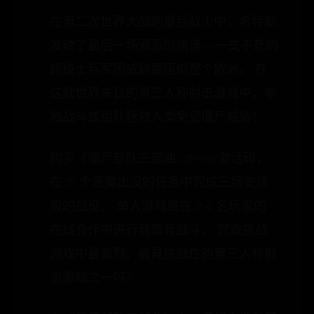
在第二次世界大战的最后战火中，希特勒
发动了最后一场邪恶的赌博——一支不死的
超级士兵军团威胁要压倒整个欧洲。 在
这款世界末日的第三人称射击游戏中，单
独战斗或组队拯救人类免受僵尸威胁！
购买《僵尸部队三部曲 Cd-key/激活码，
在 15 个恶魔出没的任务中完成三场史诗
般的战役。 单人游戏或在 2-4 名玩家的
在线合作中进行背靠背战斗。 您敢挑战
游戏中最激烈、最具挑战性的第三人称射
击游戏之一吗？