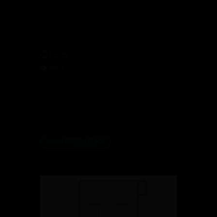
五十八期“青丝染
雪”文作雅集
⏱️ 06-28
👁️ 1565
365bet官网网址是多少