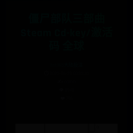
僵尸部队三部曲
Steam Cd-key/激活
码 全球
bst365大陆投注
⏱️ 2025-06-29 00:05:35
✍️ admin
👁️ 9948
❤️ 796