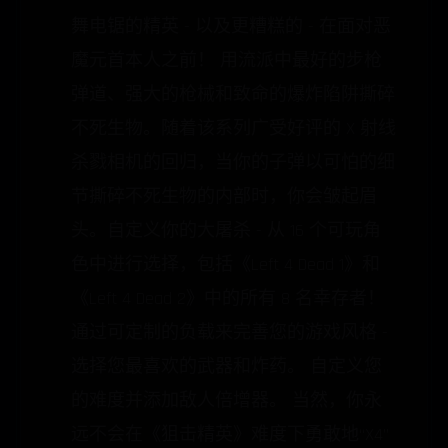
舞电锯的精英 - 以及更糟糕的 - 在面对恶
魔元首本人之前！ 用流派中最好的步枪
弹道、强大的枪械和致命的爆炸陷阱撕碎
不死生物。随着该系列广受好评的 X 射线
杀戮相机的回归，当你的子弹以可怕的细
节撕碎不死生物的内部时，你会皱起眉
头。自定义你的大屠杀 - 从 16 个可玩角
色中进行选择，包括《Left 4 Dead 1》和
《Left 4 Dead 2》中的所有 8 名幸存者！
通过可定制的负载来完善您的游戏风格 -
选择您最喜欢的武器和炸药。 自定义您
的难度并添加敌人倍增器。 当然，你永
远不会在《狙击精英》难度下勇敢地“X4”