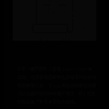
购买《僵尸部队三部曲 Steam Cd-key/激
活码，这部邪恶恐怖射击游戏系列以史诗
般的新第三章、令人心潮澎湃的新部落模
式以及最畅销的纳粹僵尸军团 1 和 2 的重
制版迎来了世界末日般的结局。