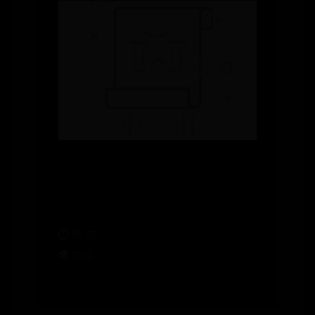
海尔冰箱报价
⏱️ 06-27
👁️ 7563