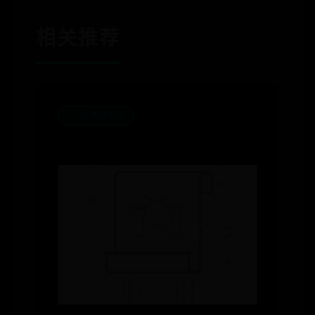
相关推荐
bst365大陆投注