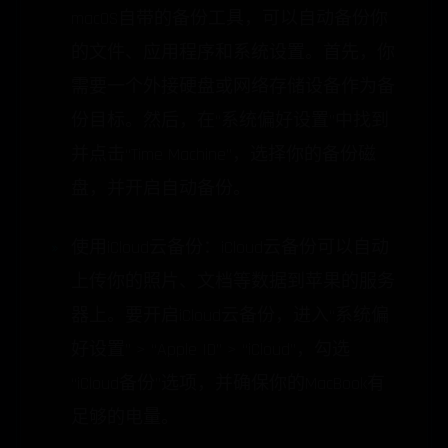
macOS自带的备份工具，可以自动备份你
的文件、应用程序和系统设置。首先，你
需要一个外接硬盘或网络存储设备作为备
份目标。然后，在“系统偏好设置”中找到
并点击“Time Machine”，选择你的备份磁
盘，并开启自动备份。
使用iCloud云备份：iCloud云备份可以自动
上传你的照片、文档等数据到苹果的服务
器上。要开启iCloud云备份，进入“系统偏
好设置” > “Apple ID” > “iCloud”，勾选
“iCloud备份”选项，并确保你的MacBook有
足够的电量。