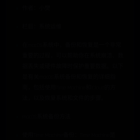
作者：小樊
栏目：系统运维
在macOS系统中，备份和恢复是一个非常
重要的过程，可以帮助你在系统崩溃、数
据丢失或硬件故障时保护重要数据。以下
是有关macOS系统备份和恢复的详细指
南，包括使用Time Machine和iCloud的方
法，以及恢复系统和文件的步骤。
macOS系统备份方法
使用Time Machine备份：Time Machine是