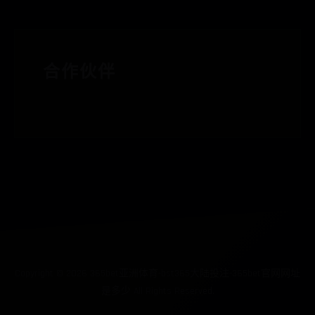
合作伙伴
Copyright ©
2026
365bet亚洲体育-bst365大陆投注-365bet官网网址
是多少 All Rights Reserved.