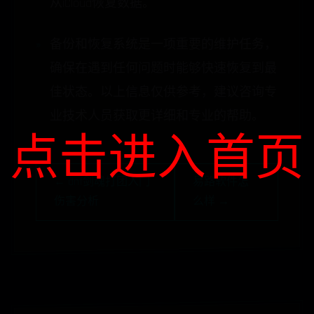
从iCloud恢复数据。
备份和恢复系统是一项重要的维护任务，
确保在遇到任何问题时能够快速恢复到最
佳状态。以上信息仅供参考，建议咨询专
业技术人员获取更详细和专业的帮助。
点击进入首页
← dnf剑魂打团入门
易路软件怎
伤害分析
么样 →