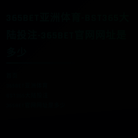
365BET亚洲体育-BST365大
陆投注-365BET官网网址是
多少
首页
365BET亚洲体育
BST365大陆投注
365BET官网网址是多少