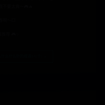
不要太爽～🎮🔥
啊～💥
推荐 🎮✨
么什么针的成语)(40个) →