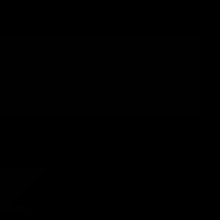
eserved.