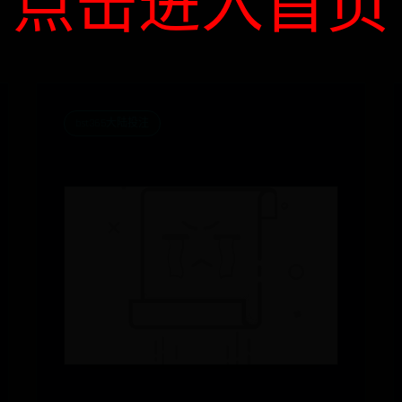
点击进入首页
bst365大陆投注