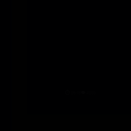
花呗逾期了被暂
停使用要多久才
能恢复?真实案
例教你如何恢复
使用！
⏱️ 08-18
👁️ 4036