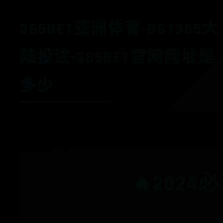
365BET亚洲体育-BST365大
陆投注-365BET官网网址是
多少
🔥20