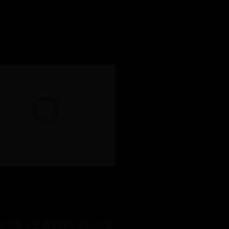
小翼：王牌对决》到《FC足