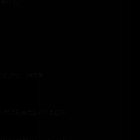
喧宾夺主。
介绍范文，请参考!
你欢笑就是我生命中最自然