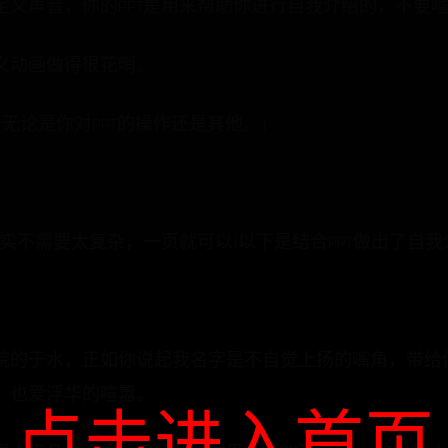
定义声音，你的PPT是用来帮助你进行自我介绍的，不要
义动画做得很花哨。
无论是你对PPT的操作还是其他。)
其实不需要太复杂，一页就可以!以下是结合PPT做出了自我
院的于水，正如你说起我名字是不自觉上扬的嘴角，带给
，也爱浮华的喧嚣。
点击进入首页