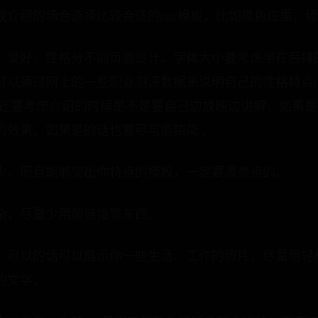
我介绍的场合选择比较合适的ppt模板，比如黑色庄重，
、爱好、性格分不同页面设计。字体大小要考虑坐在后排
可以通过网上的一些职业测评数据来说明自己的性格特点
。还要考虑介绍的时候是不是要自己边放映边讲解，如果
的效果。如果是的话也要尽可能精简.。
少，而且能够突出你特点的模板，一定要漂亮点的。
杂，尽量少用超链接等东西。
，可以的话可以展示你一些生活、工作的照片，尽量用轻
的文字。