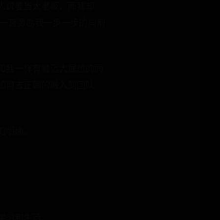
人说要当大老板，而我却
梦一直激励我一步一步的向前
和我一样有着远大理想的同
如何去正确的融入到团队
的明确。
学习和生活。