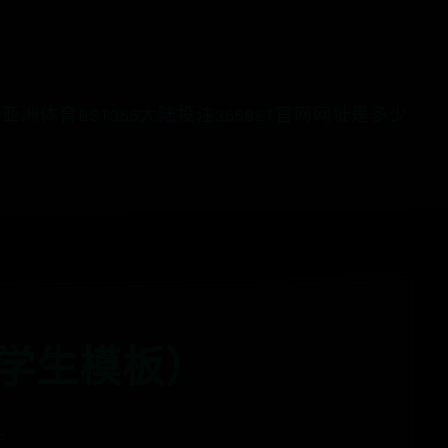
ET亚洲体育
BST365大陆投注
365BET官网网址是多少
大学生模板）
8