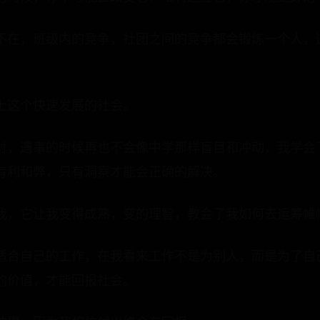
不在，班级内的竞争，社团之间的竞争都会锻炼一个人，
上这个快速发展的社会。
对，遇事的时候再也不会像中学那样盲目和冲动，我学会
有利和弊，只有洞察才能会正确的解决。
我，它让我变得成熟，变的理智，教会了我如何去运筹帷
适合自己的工作，在我看来工作不是为别人，而是为了自
的价值，才能回报社会。