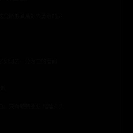
这些能够激励你去勇敢的挑
了如何去一分为二的看问
幄。
己，只有兢兢业业 踏踏实实