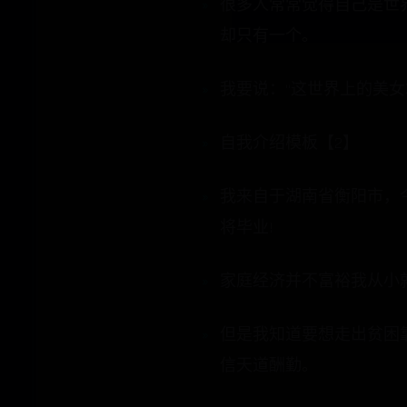
很多人常常觉得自己是世
却只有一个。
我要说：“这世界上的美
自我介绍模板【2】
我来自于湖南省衡阳市，
将毕业!
家庭经济并不富裕我从小
但是我知道要想走出贫困
信天道酬勤。