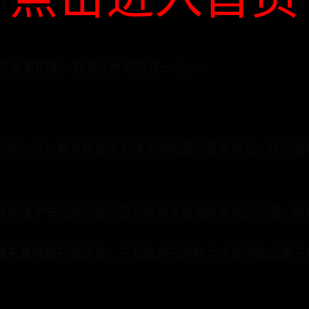
界上平凡的个体，但我却坚信贝多芬的那句话：“这世界
女才女有的是，而我于水却只有一个。”
今年22岁，有幸就读于天津大学的国际贸易专业，经过四
就养成了节俭的习惯，因为体验了贫困所带来的不便，所
靠天靠地都只是徒劳，只有靠自己的努力才能创造出属于