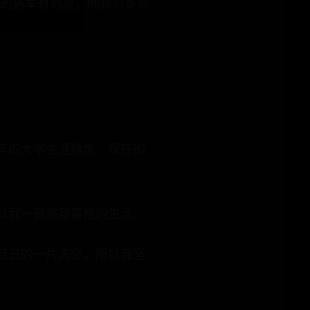
上的将军有的是，而我贝多芬
年的大学生涯锤炼，现在即
以我一直渴望富裕的生活。
自己的一片天空，所以我坚