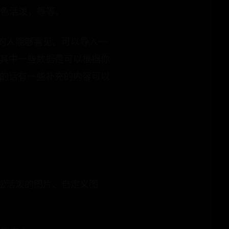
绿色活泼，等等。
的人能够看见。可以导入一
(其中一些数据是可以根据你
是的话有一些补充的内容可以
松活泼的图片、自定义图