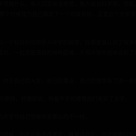
来想做什么，有人回答说当老师，有人说当科学家，也有
在那个时候我为自己确定了一个初级目标，正是这个大学
以一个较好的成绩步入中学的殿堂，在那里我认识了很多
成长，一起克服遇到的种种困难，不知不觉中我体会到了
，对于自己的人生，自己的事业，自己的理想有了进一步
待的那样，转眼即逝，带着中学的懵懂我们来到了大学。
的大学与自己想象中是那么的不一样。
的时候，你不可能去改变它，唯有适应它，你才能更好的