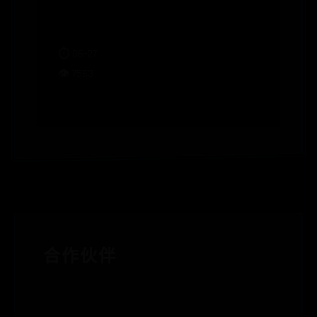
海尔冰箱报价
⏱️ 06-27
👁️ 7563
合作伙伴