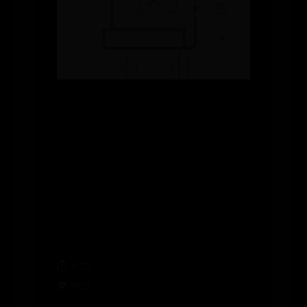
光遇雨林星光怎
么找？这份攻略
带你轻松完成任
务
⏱️ 11-02
👁️ 1853