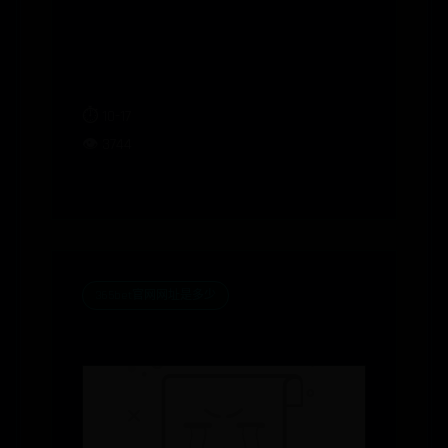
化mod怎么用 美
化新手教程
⏱️ 10-17
👁️ 3744
365bet官网网址是多少