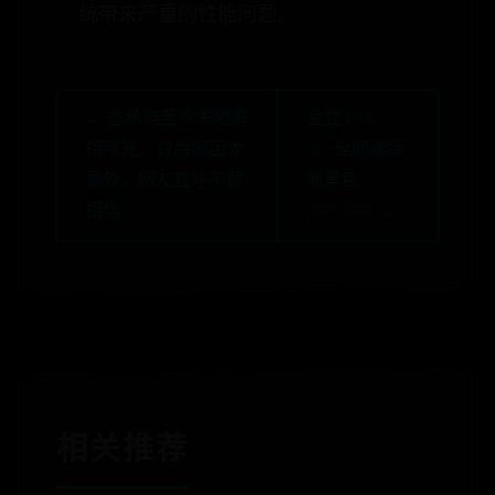
统带来严重的性能问题。
← 言承旭至今未婚真
金立 F106
相曝光，背后原因太
4G+全网通版
意外，网友直呼不敢
亮黑色
相信
2GB+16GB →
相关推荐