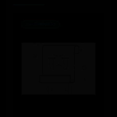
365bet官网网址是多少
简单易学的韩文