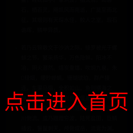
鳌，峌𡸣孤亭。擘洪波，指太清。竭磐
石，栖百灵。飏凯风而南逝，广莫至而北
征。其垠则有天琛水怪，鲛人之室。瑕石
诡晖，鳞甲异质。
若乃云锦散文于沙汭之际，绫罗被光于螺
蚌之节。繁采扬华，万色隐鲜。阳冰不
冶，阴火潜然。熺炭重燔，吹烱九泉。朱
𤒦绿烟，䁏眇蝉蜎。珊瑚琥珀，群产接
连。车渠马瑙，全积如山。鱼则横海之
点击进入首页
鲸，突扤孤游；戛岩㟼，偃高涛，茹鳞
甲，吞龙舟，噏波则洪涟踧蹜，吹涝则百
川倒流。或乃蹭蹬穷波，陆死盐田，巨鳞
插云，鬐鬣刺天，颅骨成岳，流膏为渊。