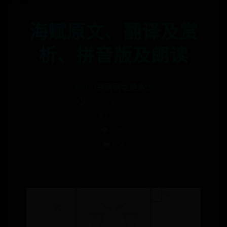
海赋原文、翻译及赏
析、拼音版及朗读
365bet官网网址是多少
⏱️ 2025-09-13 07:34:14
✍️ admin
👁️ 8846
❤️ 904