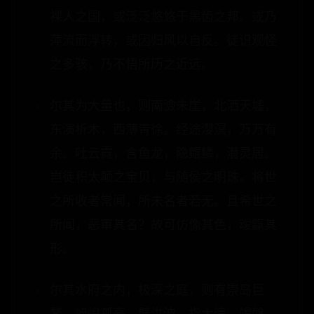
裸人之国，或泛泛悠悠于黑齿之邦。或乃
萍流而浮转，或因归风以自反。徒识观怪
之多骇，乃不悟所历之近远。
尔其为大量也，则南澰朱崖，北洒天墟，
东演析木，西薄青徐。经途瀴溟，万万有
余。吐云霓，含鱼龙，隐鲲鳞，潜灵居。
岂徒积太颠之宝贝，与随侯之明珠。将世
之所收者常闻，所未名者若无。且希世之
所闻，恶审其名？故可仿像其色，叆霼其
形。
尔其水府之内，极深之庭，则有崇岛巨