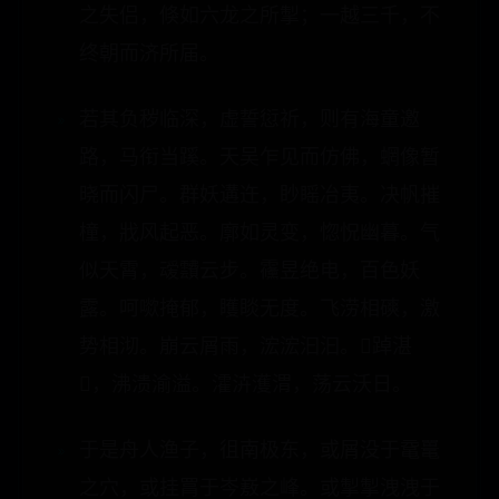
之失侣，倏如六龙之所掣；一越三千，不
终朝而济所届。
若其负秽临深，虚誓愆祈，则有海童邀
路，马衔当蹊。天吴乍见而仿佛，蝄像暂
晓而闪尸。群妖遘迕，眇䁘冶夷。决帆摧
橦，戕风起恶。廓如灵变，惚怳幽暮。气
似天霄，叆靅云步。䨹昱绝电，百色妖
露。呵㗵掩郁，矆睒无度。飞涝相磢，激
势相沏。崩云屑雨，浤浤汩汩。𧿒踔湛
𤄶，沸溃渝溢。瀖泋濩渭，荡云沃日。
于是舟人渔子，徂南极东，或屑没于鼋鼍
之穴，或挂罥于岑㟼之峰。或掣掣洩洩于