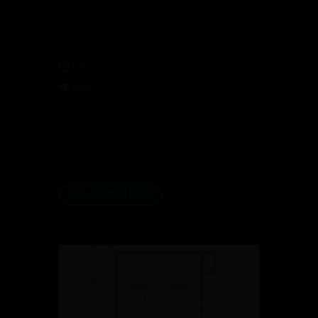
歌
⏱️ 08-22
👁️ 4545
365bet官网网址是多少