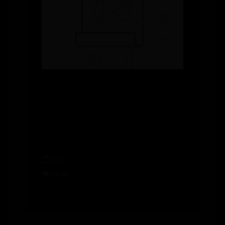
巴斯特(古埃及神
話中的貓神)
⏱️ 07-01
👁️ 4494