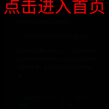
点击进入首页
农产品集购网是华北大宗农产品现货交易
电子商务平台，提供蜂蜜、豆油等帮助大
宗农产品买卖双方交易服务。
10、名优农产品(大宗农产品交易平台)
名优农产品是一家集B2B、B2C的大宗农产
品交易的电子商务平台，在这儿进行产品
的需求发布，来找寻满足你需求的供应
商。
← 带眼泪网名（44个
Ps：矩形工
整理）
具 →