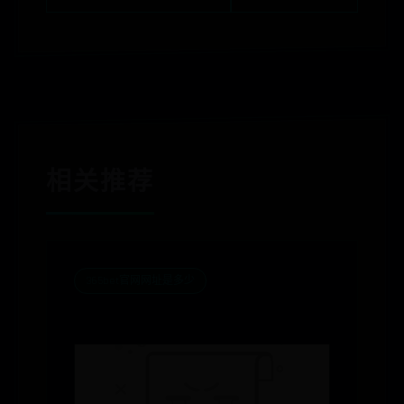
相关推荐
365bet官网网址是多少