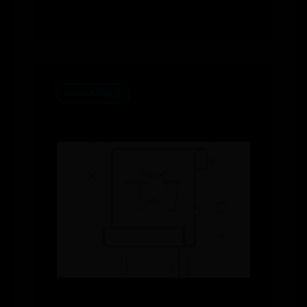
bst365大陆投注