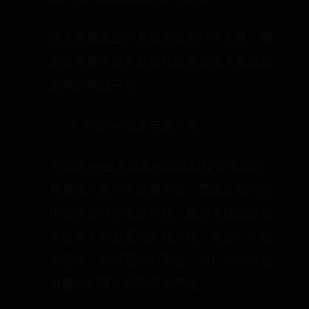
网上农博是由广东省农业农村厅主管，湖
南农博数字技术有限公司提供技术和营运
服务的电商平台。
2、大丰收168(农资电商平台)
大丰收168由上海五谷网路科技有限公司
开发农产品十大交易平台，是国外新兴的
小型农资网购电商平台，致力紧随国家电
子商务大力发展的新政步伐，营造一个信
息透明、沟通高效的平台，为广大农户提
供最让利最优质的农资产品。