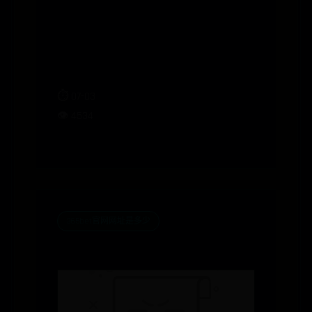
收银系统管理系
统有安全隐患吗
⏱️ 07-03
👁️ 4534
365bet官网网址是多少