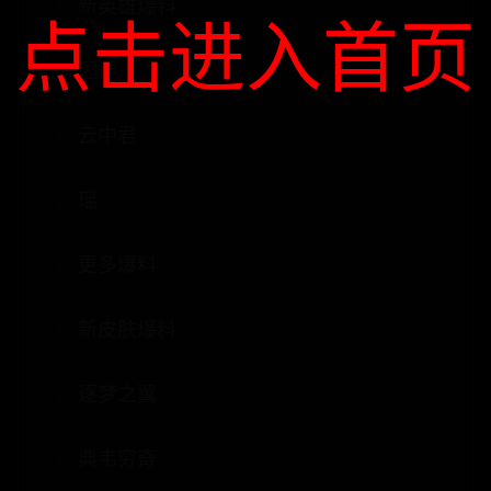
新英雄爆料
点击进入首页
囚徒
云中君
瑶
更多爆料
新皮肤爆料
逐梦之翼
典韦穷奇