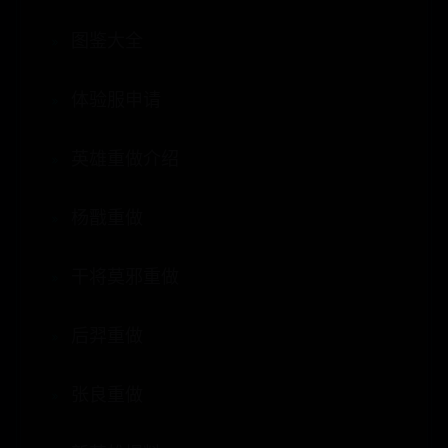
图鉴大全
体验服申请
英雄重做介绍
杨戬重做
干将莫邪重做
后羿重做
张良重做