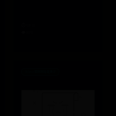
艺术羊
⏱️ 08-10
👁️ 8211
365bet官网网址是多少