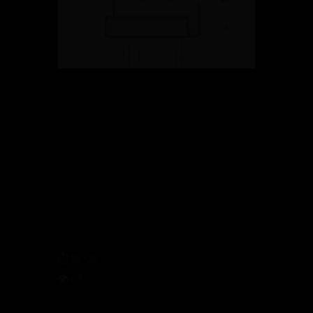
车辆逆行扣几分
罚款多少钱？公
路逆行扣6分还是
12分
⏱️ 06-28
👁️ 694