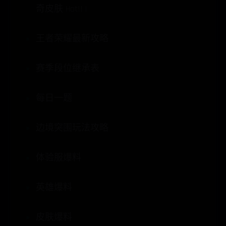
奇皮肤 Hot!! |
王者荣耀最新攻略
赛季段位继承表
每日一题
边境突围玩法攻略
体验服爆料
英雄爆料
皮肤爆料