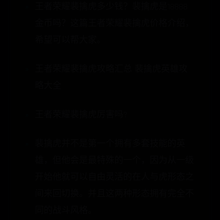
王者荣耀裴擒虎多少钱？裴擒虎是18888
金币吗？这篇王者荣耀裴擒虎价格介绍，
希望可以帮大家。
王者荣耀裴擒虎攻略汇总 裴擒虎英雄攻
略大全
王者荣耀裴擒虎厉害吗?
裴擒虎并不是第一个拥有多套技能的英
雄，但他会是最特殊的一个，因为从一级
开始他就可以自由灵活的在人与虎形态之
间来回切换。并且这两种形态拥有完全不
同的战斗风格。