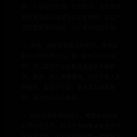
齐，价格相对较高。大型商场：大型商场
如体育用品区域通常会出售麻将，这些产
品的质量通常较好，但价格也相应较高。
2、没有。根据查询爱采购得知，手搓麻
将是一种赌博行为，在一些地区是非法
的，所以超市不会销售或者提供手搓麻
将。麻将，四人骨牌博戏，流行于华人文
化圈中。起源于中国，粤港澳及闽南地
区、福州地区俗称麻雀。
3、超市没有手搓麻将买。根据查询相关
公开信息显示，超市不会销售或者提供手
搓麻将游戏，因为手搓麻将是一种赌博游