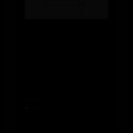
：外包经历=职场
污点？别被偏见
带偏了！🌸OD vs
外包，谁更香？
⏱️ 06-30
👁️ 7040