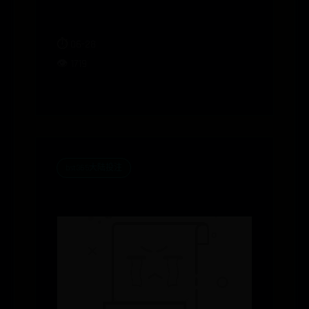
减肥的有效期限
⏱️ 06-28
👁️ 1719
bst365大陆投注