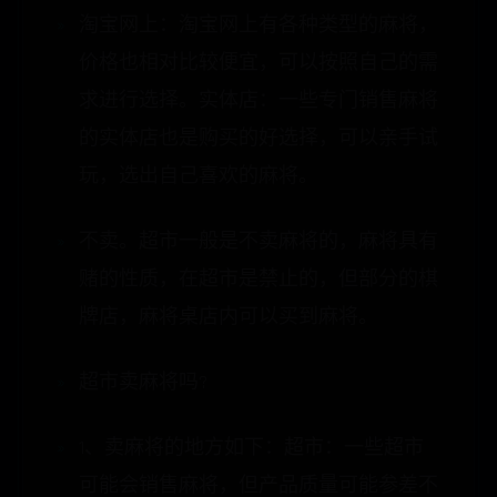
淘宝网上：淘宝网上有各种类型的麻将，
价格也相对比较便宜，可以按照自己的需
求进行选择。实体店：一些专门销售麻将
的实体店也是购买的好选择，可以亲手试
玩，选出自己喜欢的麻将。
不卖。超市一般是不卖麻将的，麻将具有
赌的性质，在超市是禁止的，但部分的棋
牌店，麻将桌店内可以买到麻将。
超市卖麻将吗?
1、卖麻将的地方如下：超市：一些超市
可能会销售麻将，但产品质量可能参差不