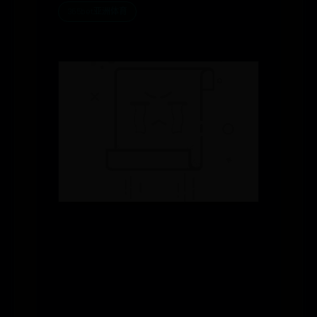
365bet亚洲体育
用keep减肥要大
概多久-探索Keep