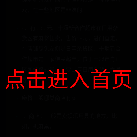
戏，在一些地区是非法的。
4、有。35元。十堰新合作超市在日用杂
货区有麻将售卖，售价35元，进门直走，
在店铺尽头左侧是日用杂货区。十堰新合
作超市是一家便民超市，位于十堰市青山
区团结路58号，主要出售日用杂货，食品
点击进入首页
等用品。
麻将一般哪类商店有卖?
1、商店：一般是卖娱乐用具的地方，比
如，机麻桌。