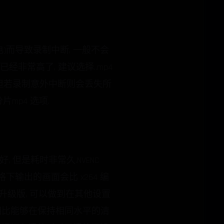
如停电)而导致录制中断, 一般不会
经非常高了, 建议选择..mp4
法播放. 但若录制意外中断则会丢失所
片mp4 选项.
, 但是耗时非常久.NVENC
格下输出的画面会比 x264 编
.264 的升级版, 可以做到在其他设置
4 相比能够在保持相同水平的清