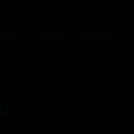
ET亚洲体育
BST365大陆投注
365BET官网网址是多少
总结