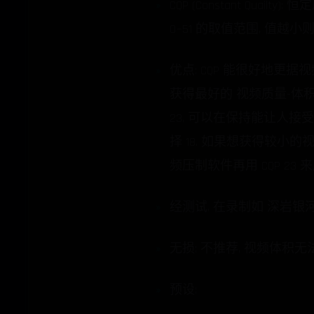
CQP (Constant Qua
0~51 的取值范围, 值越
优点: CQP 能很好地更据
获得最好的 视频质量-体积比
23, 可以在保持能让人
择 18. 如果想获得较小的视
频压制软件再用 CQP 23 
经测试, 在录制如 深岩银河
无损: 不推荐, 视频体积无
预设: