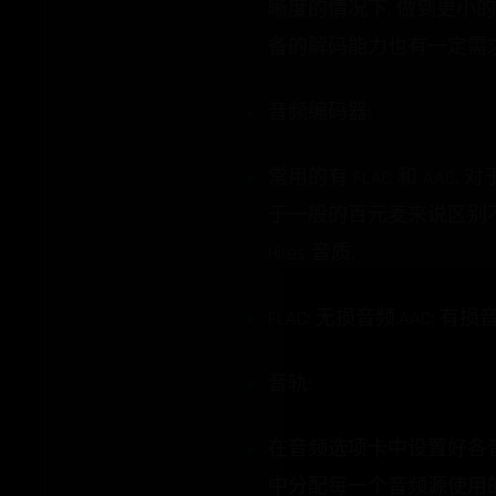
晰度的情况下, 做到更小的
备的解码能力也有一定需求
音频编码器:
常用的有 FLAC 和 A
于一般的百元麦来说区别不大, 如
Hires 音质.
FLAC: 无损音频.AAC: 有损
音轨:
在音频选项卡中设置好各音
中分配每一个音频源使用的