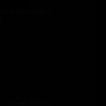
 麦克风, 游戏(应用音频) 的音频,
.
清晰和低动态画面分配过多无效