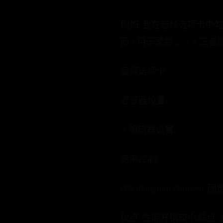
例如: 我在音频选项卡中勾选了 
而 1 用于录制 2, 3, 
音频选项卡
混音器设置
2. 编码器设置:
速率控制:
CBR (Constant Bit
优点: 性能开销较小.缺