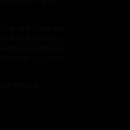
要设置比特率不同, CQP 提供了
只要设置好 CQP 的值, 就能
p 为例, 目前网络上推荐的值为
想要获得接近无损的画面则可选
选择使用 Handbrake 等视
画面几乎等同于无损.