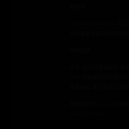
的码率.
VBR (Variable Bi
用时需要设置视频的平均和
码率选择
优点: 可以获得更好的 画
大小, 能够更好的控制视频
度为目标, 最大码率比码率增加 2
类别代表作Minecraft深岩银河
Kbps35000 Kbps