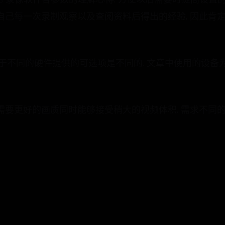
己每一次录制观察以及查阅资料后得出的经验, 因此肯定
不同的硬件提供的可选项是不同的. 文章中使用的设备为 Intel Core
需要更好的画质同时能够接受稍大的视频体积. 需求不同