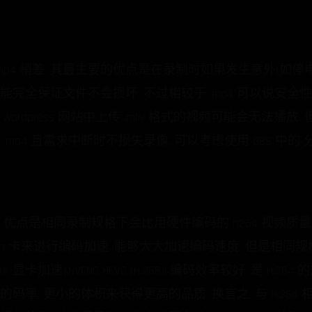
: 兼容性较 .mp4 稍差, 其最主要的优点是在录制时如果发生意外(
完全保证文件不会损坏. 不过相较于 .mp4 可以说安全性已
, 如在 wordpress 网站中上传 .mkv 格式的视频可能会无
mp4 且需求中断时不损失录像, 可以考虑使用 OBS 中的 分
行编码. 优点是相同录制规格下会比用硬件编码的 h264 视频质量好
时调用 n 卡来进行编码加速, 能够大大加速编码速度, 但是相同规
DIA 显卡加速).NVENC HEVC (H.265): 编码效率较好, 是 H
的码率, 更小的体积来获得更高的品质. 换言之, 与 H.26