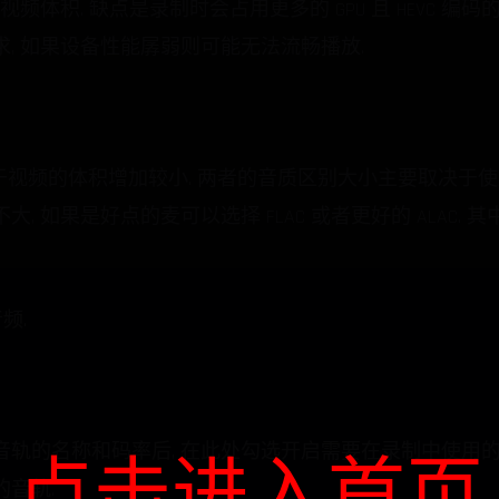
视频体积. 缺点是录制时会占用更多的 GPU 且 HEVC 
, 如果设备性能孱弱则可能无法流畅播放.
AC, 对于视频的体积增加较小. 两者的音质区别大小主要取决
果是好点的麦可以选择 FLAC 或者更好的 ALAC. 其中 ALAC
音频.
轨的名称和码率后, 在此处勾选开启需要在录制中使用的
点击进入首页
音轨.