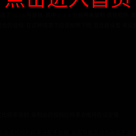
1,2,3,4 号音轨. 其中 2, 3, 4 分别用来录制 语音软件,
4 三者结合的音频. 在这种情景下应该按照下图 混音器设置 来设置
rates): 固定比特率录制, 录制出的视频比特率会维持在设定值.
点: 会造成视频的码率分配不合理, 从而导致高动态画面不